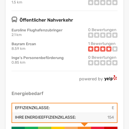
1.5 km
Öffentlicher Nahverkehr
0
Bewertungen
Euroline Flughafenzubringer
2.1 km
1
Bewertungen
Bayram Ercan
8.59 km
0
Bewertungen
Inge's Personenbeförderung
0.85 km
powered by
Energiebedarf
EFFIZIENZKLASSE:
E
IHRE ENERGIEEFFIZIENZKLASSE:
154