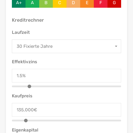
A+
A
B
C
D
E
F
G
Kreditrechner
Laufzeit
30 Fixierte Jahre
Effektivzins
Kaufpreis
Eigenkapital