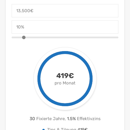
419€
pro Monat
30
Fixierte Jahre,
1.5
%
Effektivzins
Zins & Tilgung
419€