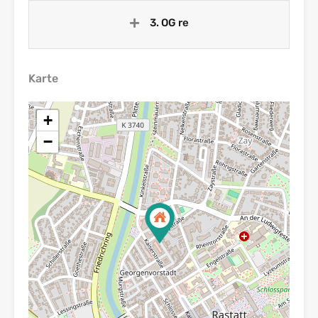
3. OG re
Karte
+
−