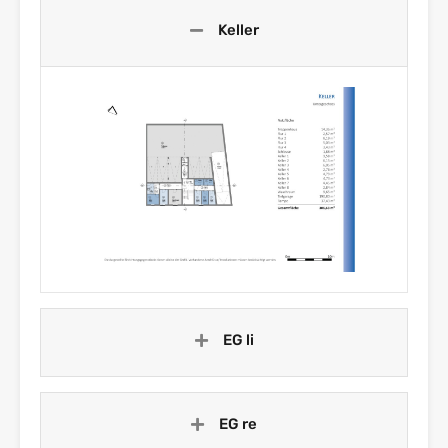
Keller
EG li
EG re