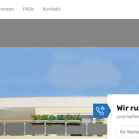
renzen
FAQs
Kontakt
Home
Team
Aktuell
Wir ru
und helfe