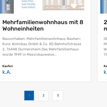
Mehrfamilienwohnhaus mit 8
2
Wohneinheiten
m
Bauvorhaben: Mehrfamilienwohnhaus Bauherr:
O
Kunz Wohnbau GmbH & Co. KG Bahnhofstrasse
M
2, 76448 Durmersheim Das Mehrfamilienhaus
W
wurde 1949 in Massivbauweise…
7
Kaufen
K
k.A.
k
1
2
3