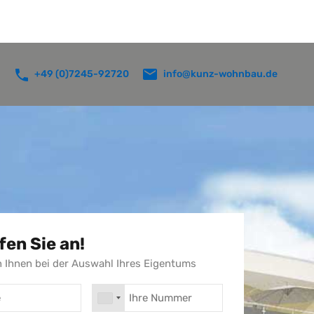
e Projekte
Mieten
Referenzen
FAQs
Kontakt
info@kunz-wohnbau.de
+49 (0)7245-92720
fen Sie an!
n Ihnen bei der Auswahl Ihres Eigentums