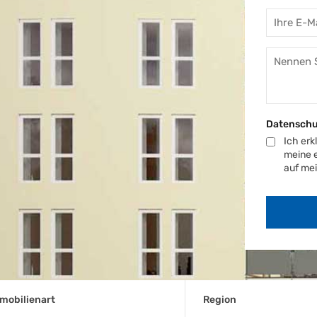
Datensch
Ich erk
meine e
auf me
mobilienart
Region