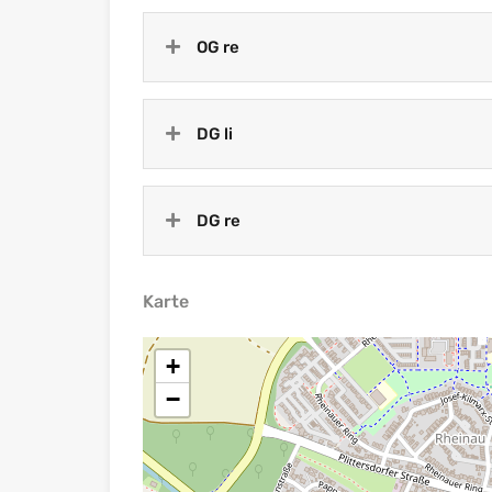
OG re
DG li
DG re
Karte
+
−