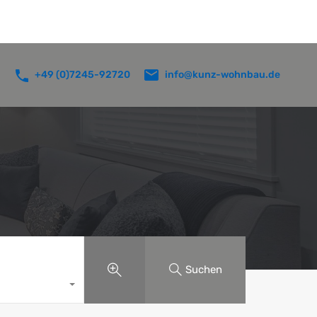
e Projekte
Mieten
Referenzen
FAQs
Kontakt
info@kunz-wohnbau.de
+49 (0)7245-92720
Suchen