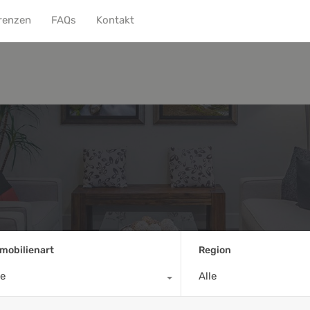
renzen
FAQs
Kontakt
Home
Team
Aktuell
mobilienart
Region
le
Alle