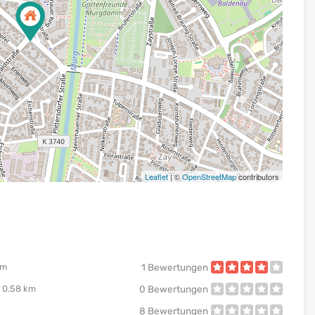
Leaflet
| ©
OpenStreetMap
contributors
km
1
Bewertungen
0.58 km
0
Bewertungen
8
Bewertungen