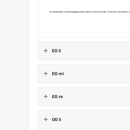
EG li
EG mi
EG re
OG li